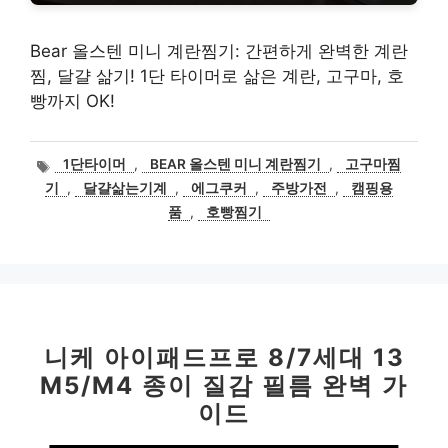
Bear 올스텐 미니 계란찜기: 간편하게 완벽한 계란
찜, 달걀 삶기! 1단 타이머로 삶은 계란, 고구마, 호
빵까지 OK!
태
1단타이머
,
BEAR 올스텐 미니 계란찜기
,
고구마찜
그
기
,
달걀삶는기계
,
에그쿠커
,
주방가전
,
캠핑용
품
,
호빵찜기
니케 아이패드프로 8/7세대 13
M5/M4 종이 질감 필름 완벽 가
이드