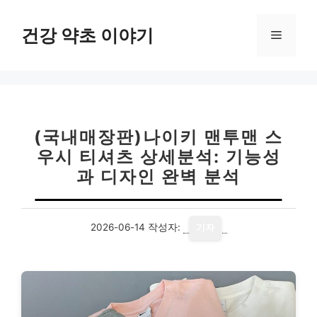
컨
텐
건강 약초 이야기
메
츠
로
뉴
건
너
뛰
기
(국내매장판)나이키 맨투맨 스
우시 티셔츠 상세분석: 기능성
과 디자인 완벽 분석
2026-06-14
작성자:
기자