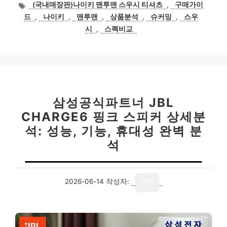
태
(국내매장판)나이키 맨투맨 스우시 티셔츠
,
구매가이
그
드
,
나이키
,
맨투맨
,
상품분석
,
슈커밍
,
스우
시
,
스펙비교
삼성공식파트너 JBL
CHARGE6 핑크 스피커 상세분
석: 성능, 기능, 휴대성 완벽 분
석
2026-06-14
작성자:
기자