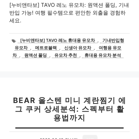
[누비앤타보] TAVO 레노 유모차: 원액션 폴딩, 기내
반입 가능! 여행 필수템으로 편안한 외출을 경험하
세요.
태
[누비앤타보] TAVO 레노 휴대용 유모차
,
기내반입형
그
유모차
,
메트로블랙
,
신생아 유모차
,
여행용 유모
차
,
원액션 폴딩
,
유모차 추천
,
휴대용 유모차 분석
BEAR 올스텐 미니 계란찜기 에
그 쿠커 상세분석: 스펙부터 활
용법까지