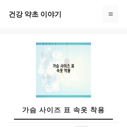
컨
텐
건강 약초 이야기
메
츠
로
뉴
건
너
뛰
기
가슴 사이즈 표 속옷 착용