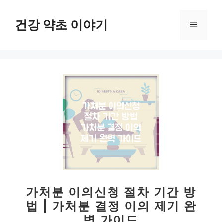
컨
텐
건강 약초 이야기
메
츠
로
뉴
건
너
뛰
기
가처분 이의신청 절차 기간 방
법 | 가처분 결정 이의 제기 완
벽 가이드