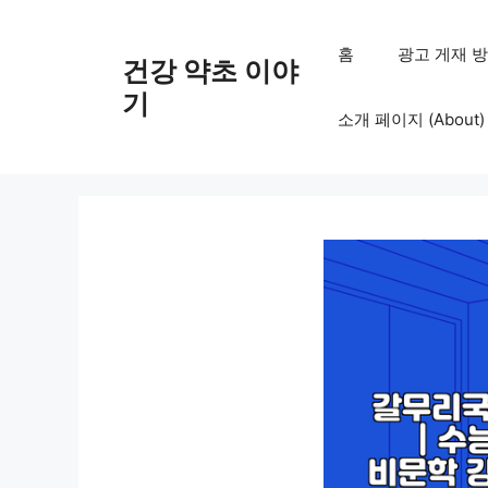
컨
텐
홈
광고 게재 방침 (
건강 약초 이야
츠
로
기
소개 페이지 (About)
건
너
뛰
기