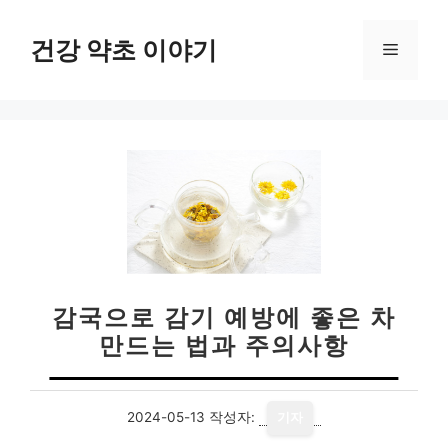
컨
텐
건강 약초 이야기
메
츠
로
뉴
건
너
뛰
기
감국으로 감기 예방에 좋은 차
만드는 법과 주의사항
2024-05-13
작성자:
기자