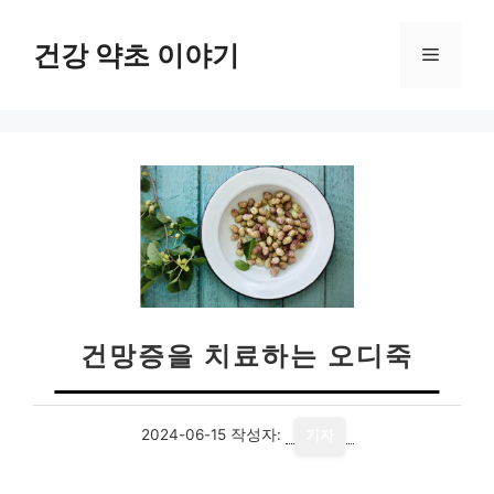
컨
텐
건강 약초 이야기
메
츠
로
뉴
건
너
뛰
기
건망증을 치료하는 오디죽
2024-06-15
작성자:
기자