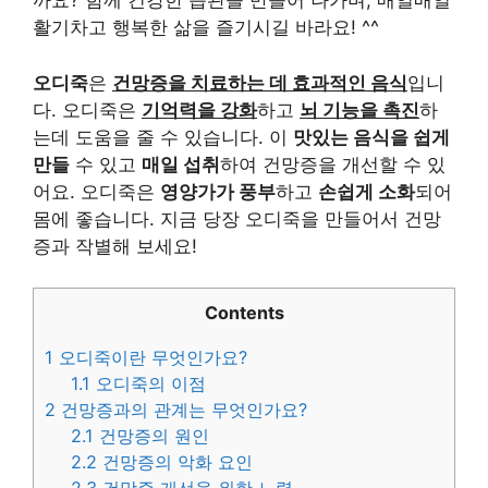
까요? 함께 건강한 습관을 만들어 나가며, 매일매일
활기차고 행복한 삶을 즐기시길 바라요! ^^
오디죽
은
건망증을 치료하는 데 효과적인 음식
입니
다. 오디죽은
기억력을 강화
하고
뇌 기능을 촉진
하
는데 도움을 줄 수 있습니다. 이
맛있는 음식을 쉽게
만들
수 있고
매일 섭취
하여 건망증을 개선할 수 있
어요. 오디죽은
영양가가 풍부
하고
손쉽게 소화
되어
몸에 좋습니다. 지금 당장 오디죽을 만들어서 건망
증과 작별해 보세요!
Contents
1
오디죽이란 무엇인가요?
1.1
오디죽의 이점
2
건망증과의 관계는 무엇인가요?
2.1
건망증의 원인
2.2
건망증의 악화 요인
2.3
건망증 개선을 위한 노력