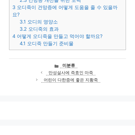
3
오디죽이 건망증에 어떻게 도움을 줄 수 있을까
요?
3.1
오디의 영양소
3.2
오디죽의 효과
4
어떻게 오디죽을 만들고 먹어야 할까요?
4.1
오디죽 만들기 준비물
카
미분류
테
만성설사에 즉효인 마죽
고
어린이 다한증에 좋은 지황죽
리