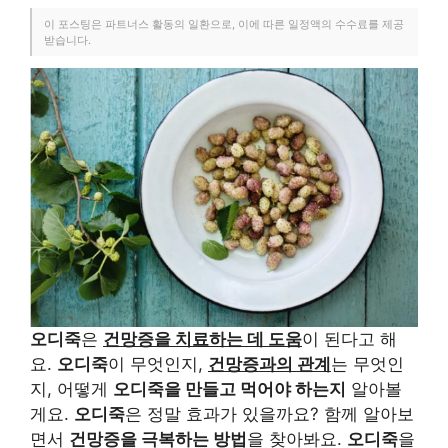
이 포스팅은 파트너스 활동의 일환으로, 이에 따른 일정액의 수수료를 제공
받습니다.
오디죽
은
건망증을 치료하는 데 도움
이 된다고 해
요.
오디죽
이 무엇인지,
건망증과의 관계
는 무엇인
지, 어떻게
오디죽을 만들고 먹어야 하는지
알아볼
게요.
오디죽
은 정말 효과가 있을까요? 함께 알아보
면서
건망증을 극복하는 방법
을 찾아봐요.
오디죽
을