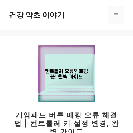
컨
텐
건강 약초 이야기
메
츠
로
뉴
건
너
뛰
기
게임패드 버튼 매핑 오류 해결
법 | 컨트롤러 키 설정 변경, 완
벽 가이드