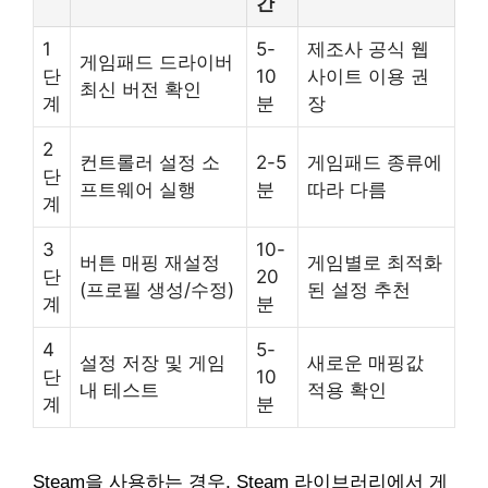
간
1
5-
제조사 공식 웹
게임패드 드라이버
단
10
사이트 이용 권
최신 버전 확인
계
분
장
2
컨트롤러 설정 소
2-5
게임패드 종류에
단
프트웨어 실행
분
따라 다름
계
3
10-
버튼 매핑 재설정
게임별로 최적화
단
20
(프로필 생성/수정)
된 설정 추천
계
분
4
5-
설정 저장 및 게임
새로운 매핑값
단
10
내 테스트
적용 확인
계
분
Steam을 사용하는 경우, Steam 라이브러리에서 게