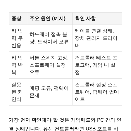
증상
주요 원인 (예시)
확인 사항
키 입
케이블 연결 상태,
하드웨어 접촉 불
력 무
장치 관리자 드라이
량, 드라이버 오류
반응
버
키 입
버튼 스위치 고장,
컨트롤러 테스트 프
력 반
소프트웨어 설정
로그램, 게임 내 설
복
오류
정
잘못
컨트롤러 설정 소프
매핑 오류, 펌웨어
된 키
트웨어, 펌웨어 업데
문제
인식
이트
가장 먼저 확인해야 할 것은 게임패드와 PC 간의 연
결 상태입니다. 유선 컨트롤러라면 USB 포트를 바