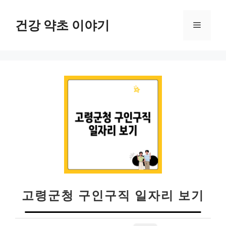
컨
텐
건강 약초 이야기
메
츠
로
뉴
건
너
뛰
기
고령군청 구인구직 일자리 보기