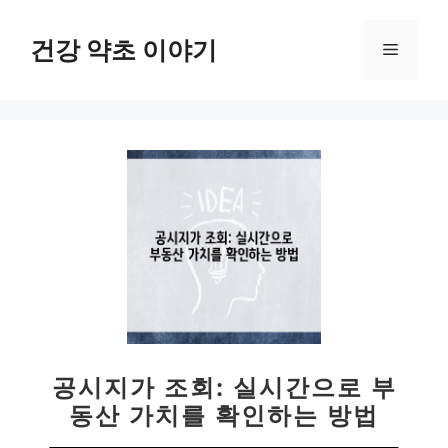
컨
텐
건강 약초 이야기
메
츠
로
뉴
건
너
뛰
기
공시지가 조회: 실시간으로 부
동산 가치를 확인하는 방법