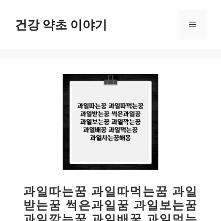
컨
텐
건강 약초 이야기
메
츠
로
뉴
건
너
뛰
기
과일따는꿈 과일따먹는꿈 과일
받는꿈 썩은과일꿈 과일보는꿈
과일깍는꿈 과일배꿈 과일먹는