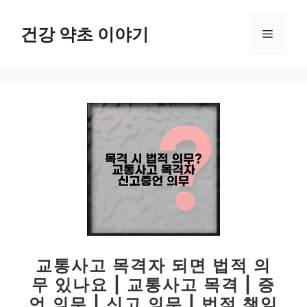
컨
텐
건강 약초 이야기
메
츠
로
뉴
건
너
뛰
기
교통사고 목격자 되면 법적 의
무 있나요 | 교통사고 목격 | 증
언 의무 | 신고 의무 | 법적 책임