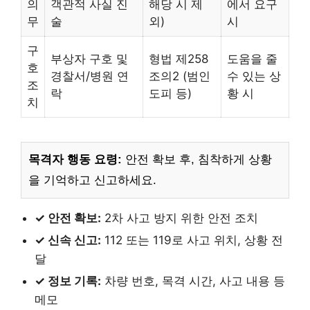
의
객관적 사실 진
해당 시 제
에서 요구
무
술
외)
시
구
부상자 구호 및
형법 제258
도움을 줄
호
경찰서/병원 연
조의2 (범인
수 있는 상
조
락
도피 등)
황 시
치
목격자 행동 요령:
안전 확보 후, 침착하게 상황
을 기억하고 신고하세요.
✓ 안전 확보:
2차 사고 방지 위한 안전 조치
✓ 신속 신고:
112 또는 119로 사고 위치, 상황 전
달
✓ 정보 기록:
차량 번호, 목격 시간, 사고 내용 등
메모