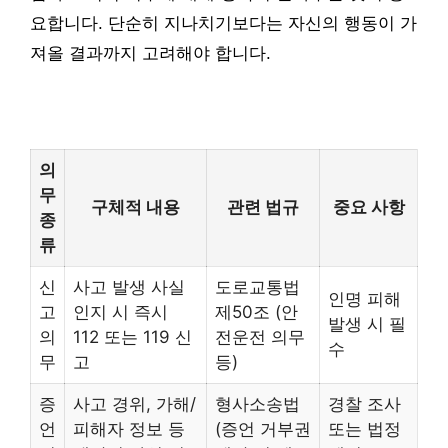
요합니다. 단순히 지나치기보다는 자신의 행동이 가
져올 결과까지 고려해야 합니다.
의
무
구체적 내용
관련 법규
중요 사항
종
류
신
사고 발생 사실
도로교통법
인명 피해
고
인지 시 즉시
제50조 (안
발생 시 필
의
112 또는 119 신
전운전 의무
수
무
고
등)
증
사고 경위, 가해/
형사소송법
경찰 조사
언
피해자 정보 등
(증언 거부권
또는 법정