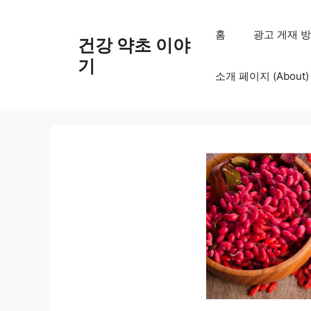
컨
텐
홈
광고 게재 방침 (
건강 약초 이야
츠
로
기
소개 페이지 (About)
건
너
뛰
기