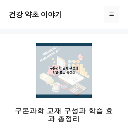
컨
텐
건강 약초 이야기
메
츠
로
뉴
건
너
뛰
기
구몬과학 교재 구성과 학습 효
과 총정리