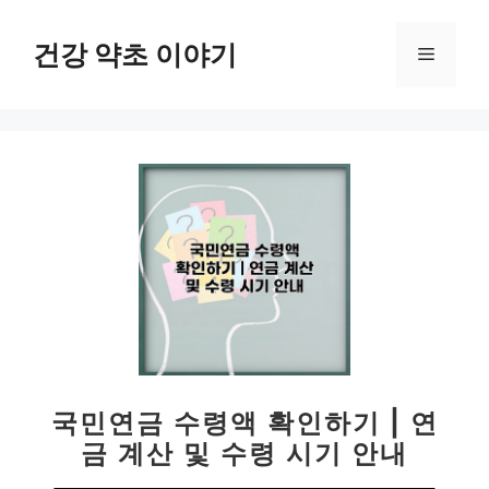
컨
텐
건강 약초 이야기
메
츠
로
뉴
건
너
뛰
기
국민연금 수령액 확인하기 | 연
금 계산 및 수령 시기 안내