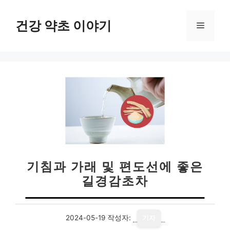
컨
텐
건강 약초 이야기
메
츠
로
뉴
건
너
뛰
기
기침과 가래 및 편도선에 좋은
길경감초차
2024-05-19
작성자:
기자