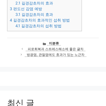
2.1
길경감초차의 효과
3
편도선 감염 예방
3.1
길경감초차의 효과
4
길경감초차의 효과적인 섭취 방법
4.1
길경감초차의 섭취 방법
카
미분류
테
피로회복과 스트레스해소에 좋은 귤차
고
방광염, 관절염에도 효과가 있는 노근차
리
최신 글