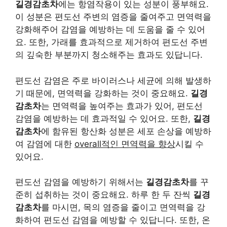
길경감초차
에는 항염작용이 있는 성분이 풍부해요.
이 성분은 편도선 주변의 염증을 줄여주고 면역력을
강화해주어 감염을 예방하는 데 도움을 줄 수 있어
요. 또한, 가래를 효과적으로 제거하여 편도선 주변
의 깊숙한 부분까지 청소해주는 효과도 있답니다.
편도선 감염은 주로 바이러스나 세균에 의해 발생하
기 때문에, 면역력을 강화하는 것이 중요해요.
길경
감초차
는 면역력을 높여주는 효과가 있어, 편도선
감염을 예방하는 데 효과적일 수 있어요. 또한,
길경
감초차
에 함유된 항산화 성분은 세포 손상을 예방하
여 감염에 대한
overall적인 면역력을 향상
시킬 수
있어요.
편도선 감염을 예방하기 위해서는
길경감초차
를 꾸
준히 섭취하는 것이 중요해요. 하루 한 두 잔씩
길경
감초차
를 마시면, 목의 염증을 줄이고 면역력을 강
화하여 편도선 감염을 예방할 수 있답니다. 또한, 온