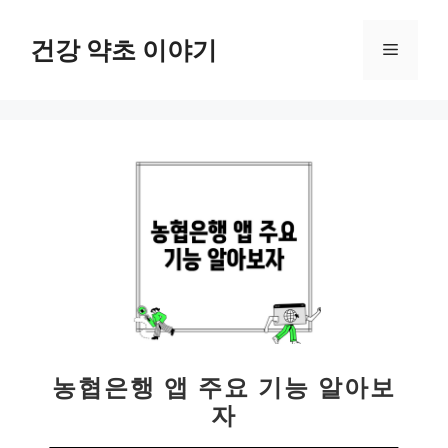
컨
텐
건강 약초 이야기
메
츠
로
뉴
건
너
뛰
기
농협은행 앱 주요 기능 알아보
자