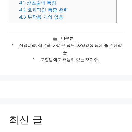
4.1
산초술의 특징
4.2
효과적인 통증 완화
4.3
부작용 거의 없음
카
미분류
테
신경쇠약, 식은땀, 가벼운 당뇨, 자양강장 등에 좋은 산약
고
술
리
고혈압에도 효능이 있는 오디주
최신 글