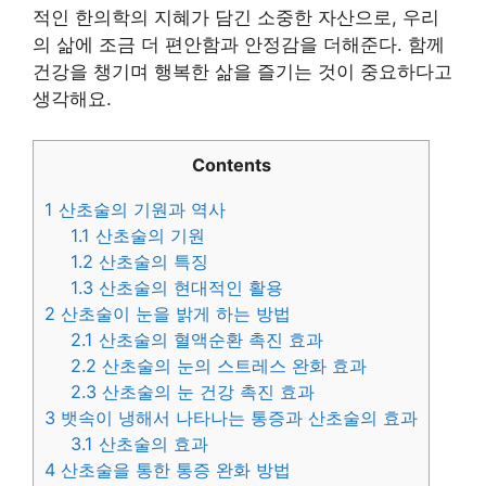
적인 한의학의 지혜가 담긴 소중한 자산으로, 우리
의 삶에 조금 더 편안함과 안정감을 더해준다. 함께
건강을 챙기며 행복한 삶을 즐기는 것이 중요하다고
생각해요.
Contents
1
산초술의 기원과 역사
1.1
산초술의 기원
1.2
산초술의 특징
1.3
산초술의 현대적인 활용
2
산초술이 눈을 밝게 하는 방법
2.1
산초술의 혈액순환 촉진 효과
2.2
산초술의 눈의 스트레스 완화 효과
2.3
산초술의 눈 건강 촉진 효과
3
뱃속이 냉해서 나타나는 통증과 산초술의 효과
3.1
산초술의 효과
4
산초술을 통한 통증 완화 방법