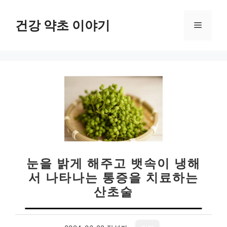
컨
텐
건강 약초 이야기
메
츠
로
뉴
건
너
뛰
기
눈을 밝게 해주고 뱃속이 냉해
서 나타나는 통증을 치료하는
산초술