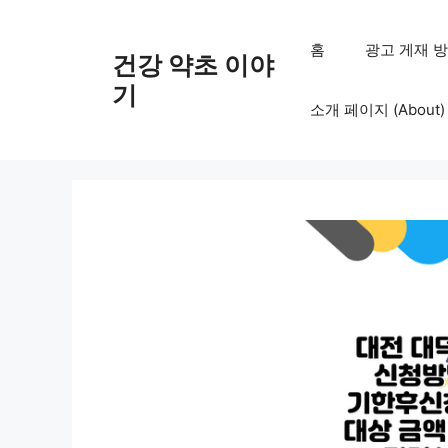
컨
텐
홈
광고 게재 방침 (
건강 약초 이야
츠
로
기
소개 페이지 (About)
건
너
뛰
기