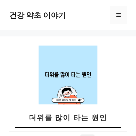
컨
텐
건강 약초 이야기
메
츠
로
뉴
건
너
뛰
기
더위를 많이 타는 원인