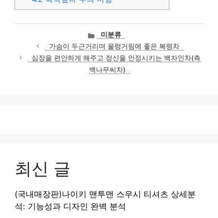
카
미분류
테
가슴이 두근거리며 울렁거림에 좋은 복령차
고
심장을 편안하게 해주고 정신을 안정시키는 백자인차(측
리
백나무씨차)
최신 글
(국내매장판)나이키 맨투맨 스우시 티셔츠 상세분
석: 기능성과 디자인 완벽 분석