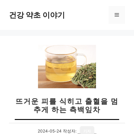
컨
텐
건강 약초 이야기
메
츠
로
뉴
건
너
뛰
기
뜨거운 피를 식히고 출혈을 멈
추게 하는 측백잎차
2024-05-24
작성자:
기자