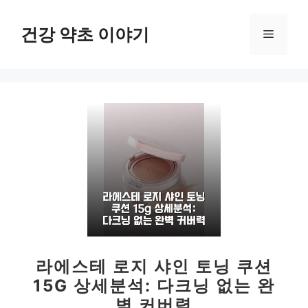
컨
텐
건강 약초 이야기
메
츠
로
뉴
건
너
뛰
기
라에스테 로지 샤인 토닝 쿠션
15G 상세분석: 다크닝 없는 완
벽 커버력