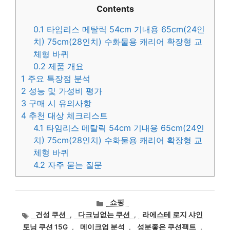
Contents
0.1
타임리스 메탈릭 54cm 기내용 65cm(24인
치) 75cm(28인치) 수화물용 캐리어 확장형 교
체형 바퀴
0.2
제품 개요
1
주요 특장점 분석
2
성능 및 가성비 평가
3
구매 시 유의사항
4
추천 대상 체크리스트
4.1
타임리스 메탈릭 54cm 기내용 65cm(24인
치) 75cm(28인치) 수화물용 캐리어 확장형 교
체형 바퀴
4.2
자주 묻는 질문
카
쇼핑
테
태
건성 쿠션
,
다크닝없는 쿠션
,
라에스테 로지 샤인
고
그
토닝 쿠션 15G
,
메이크업 분석
,
성분좋은 쿠션팩트
,