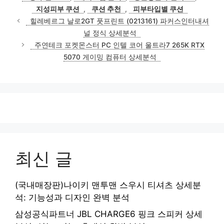
리
지성피부 쿠션
,
쿠션 추천
,
피부타입별 쿠션
힐레베르그 날로2GT 풋프린트 (0213161) 파커스인터내셔
널 정식 상세분석
주연테크 포켓몬스터 PC 인텔 코어 울트라7 265K RTX
5070 게이밍 컴퓨터 상세분석
최신 글
(국내매장판)나이키 맨투맨 스우시 티셔츠 상세분
석: 기능성과 디자인 완벽 분석
삼성공식파트너 JBL CHARGE6 핑크 스피커 상세