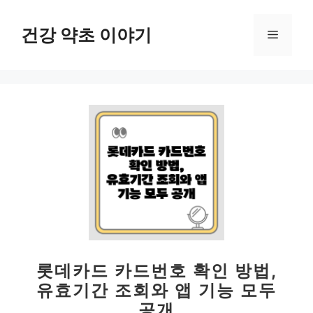
컨
텐
건강 약초 이야기
메
츠
로
뉴
건
너
뛰
기
롯데카드 카드번호 확인 방법,
유효기간 조회와 앱 기능 모두
공개