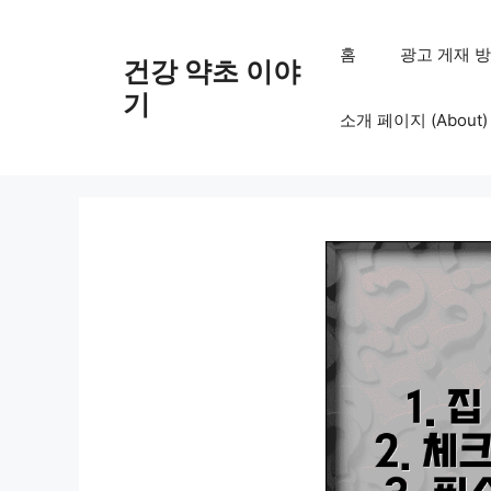
컨
텐
홈
광고 게재 방침 (
건강 약초 이야
츠
로
기
소개 페이지 (About)
건
너
뛰
기