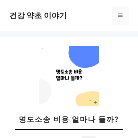
컨
텐
건강 약초 이야기
메
츠
로
뉴
건
너
뛰
기
명도소송 비용 얼마나 들까?