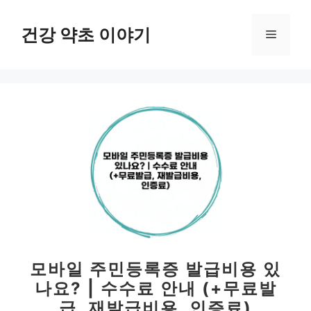
컨
텐
건강 약초 이야기
메
츠
로
뉴
건
너
뛰
기
모바일 주민등록증 발급비용 있
나요? | 수수료 안내 (+무료발
급, 재발급비용, 인증료)