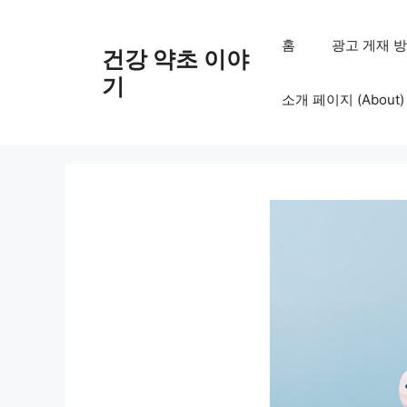
컨
텐
홈
광고 게재 방침 (
건강 약초 이야
츠
로
기
소개 페이지 (About)
건
너
뛰
기