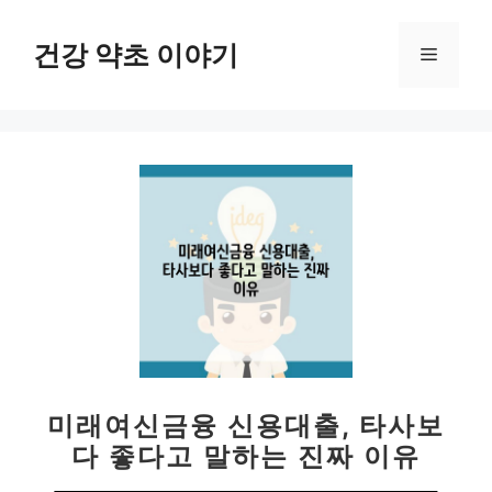
컨
텐
건강 약초 이야기
메
츠
로
뉴
건
너
뛰
기
미래여신금융 신용대출, 타사보
다 좋다고 말하는 진짜 이유