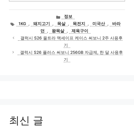
카
정보
테
태
1KG
,
돼지고기
,
목살
,
목전지
,
미국산
,
바라
고
그
던
,
왕목살
,
제육구이
리
갤럭시 S26 울트라 맥세이프 케이스 써보니 2주 사용후
기
갤럭시 S26 플러스 써보니 256GB 자급제, 한 달 사용후
기
최신 글