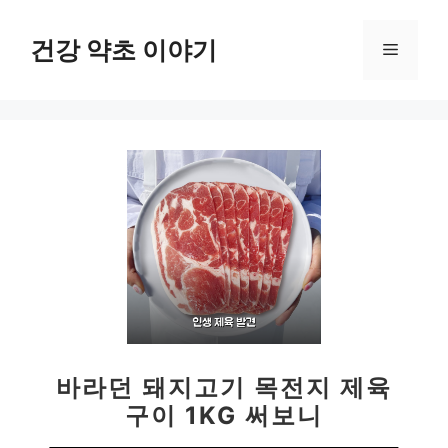
컨
텐
건강 약초 이야기
메
츠
로
뉴
건
너
뛰
기
바라던 돼지고기 목전지 제육
구이 1KG 써보니