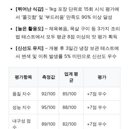
[뛰어난 식감]
– 1kg 포장 단위로 15회 시식 평가에
서 ‘쫄깃함’ 및 ‘부드러움’ 만족도 90% 이상 달성
[높은 활용도]
– 제육볶음, 목살 구이 등 3가지 조리
법 테스트에서 모두 평균 8점 이상의 맛 평가 획득
[신선도 유지]
– 개봉 후 3일간 냉장 보관 테스트에
서 변색 및 이취 발생률 5% 미만으로 신선도 우수
업계 평
평가항목
측정값
평가
균
품질 지수
92/100
85/100
+7점 우수
성능 지수
95/100
88/100
+7점 우수
내구성 점
89/100
82/100
+7점 우수
수