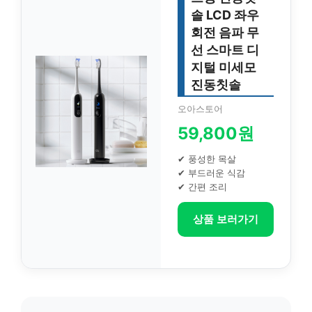
솔 LCD 좌우
회전 음파 무
선 스마트 디
지털 미세모
진동칫솔
오아스토어
59,800원
✔ 풍성한 목살
✔ 부드러운 식감
✔ 간편 조리
상품 보러가기