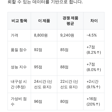
뢰할 수 있는 데이터를 기반으로 합니다.
경쟁 제품
비교 항목
이 제품
차이
평균
가격
8,800원
9,240원
-4.5%
+7점
품질 점수
92점
85점
(8.2%↑)
+7점
성능 지수
95점
88점
(8.0%↑)
내구성 시
24시간 (신
22시간 (신
+2시간
간 (추정)
선도 유지)
선도 유지)
(9.1%↑)
가성비 점
+16점
96점
80점
수
(20%↑)