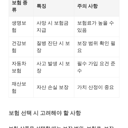
보험 종
특징
주의 사항
류
생명보
사망 시 보험금
보험료가 높을 수
험
지급
있음
건강보
질병 진단 시 보
보장 범위 확인 필
험
장
요
자동차
사고 발생 시 보
필수 가입 요건 준
보험
장
수
재산보
자산 손실 보장
가치 산정이 중요
험
보험 선택 시 고려해야 할 사항