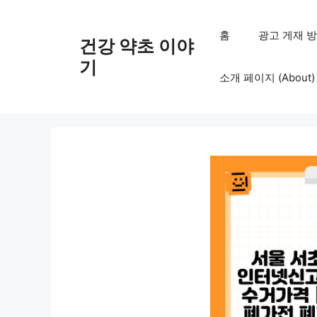
컨
텐
홈
광고 게재 방침 (
건강 약초 이야
츠
로
기
소개 페이지 (About)
건
너
뛰
기