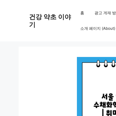
컨
텐
홈
광고 게재 방침 (
건강 약초 이야
츠
로
기
소개 페이지 (About)
건
너
뛰
기