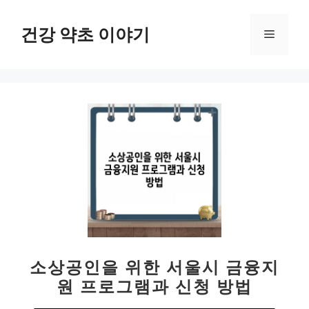
컨
텐
건강 약초 이야기
메
츠
로
뉴
건
너
뛰
기
소상공인을 위한 서울시 금융지
원 프로그램과 신청 방법