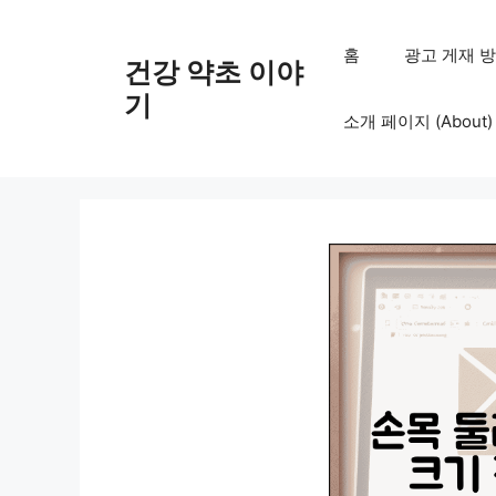
컨
텐
홈
광고 게재 방침 (
건강 약초 이야
츠
로
기
소개 페이지 (About)
건
너
뛰
기