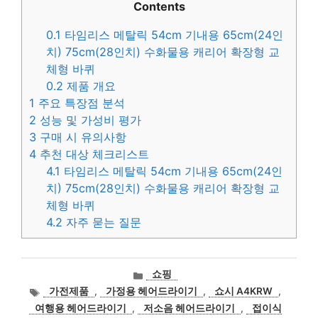
Contents
0.1
타임리스 메탈릭 54cm 기내용 65cm(24인
치) 75cm(28인치) 수화물용 캐리어 확장형 교
체형 바퀴
0.2
제품 개요
1
주요 특장점 분석
2
성능 및 가성비 평가
3
구매 시 유의사항
4
추천 대상 체크리스트
4.1
타임리스 메탈릭 54cm 기내용 65cm(24인
치) 75cm(28인치) 수화물용 캐리어 확장형 교
체형 바퀴
4.2
자주 묻는 질문
카
쇼핑
테
태
가전제품
,
가정용 헤어드라이기
,
쇼시 A4KRW
,
고
그
여행용 헤어드라이기
,
저소음 헤어드라이기
,
접이식
리