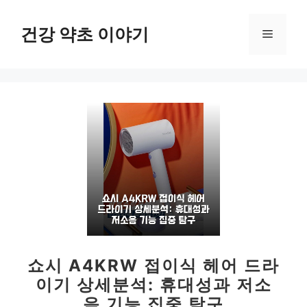
컨
텐
건강 약초 이야기
메
츠
로
뉴
건
너
뛰
기
쇼시 A4KRW 접이식 헤어 드라
이기 상세분석: 휴대성과 저소
음 기능 집중 탐구