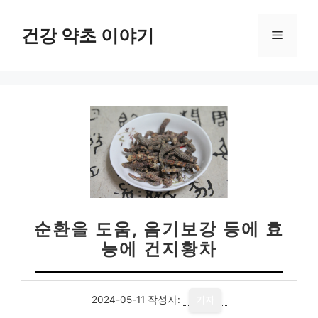
컨
텐
건강 약초 이야기
메
츠
로
뉴
건
너
뛰
기
순환을 도움, 음기보강 등에 효
능에 건지황차
2024-05-11
작성자:
기자