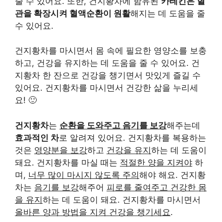
줄 수 있어요. 또한, 건지황차에 함유된
카테킨은 혈
관을 확장시켜 혈액순환이 원활
해지는 데 도움을 줄
수 있어요.
건지황차를 마시면서 몸 속에 필요한 영양소를 보충
하고, 건강을 유지하는 데 도움을 줄 수 있어요. 건
지황차 한 잔으로 건강을 챙기면서 맛있게 즐길 수
있어요. 건지황차를 마시면서 건강한 삶을 누리세
요! 🙂
건지황차
는
순환을 도와주고 음기를 보강
해주는데
효과적인 차
로 알려져 있어요. 건지황차를 복용하는
것은
영양분을 보강
하고
건강을 유지
하는 데 도움이
돼요. 건지황차를 마실 때는
적절한 양을 지켜야
하
며,
너무 많이 마시지 않도록 주의
해야 해요. 건지황
차는
음기를 보강
해주어
피로를 줄여주고 건강한 몸
을 유지
하는 데 도움이 돼요. 건지황차를 마시면서
올바른 양과 방법을 지켜 건강을 챙기세요
.