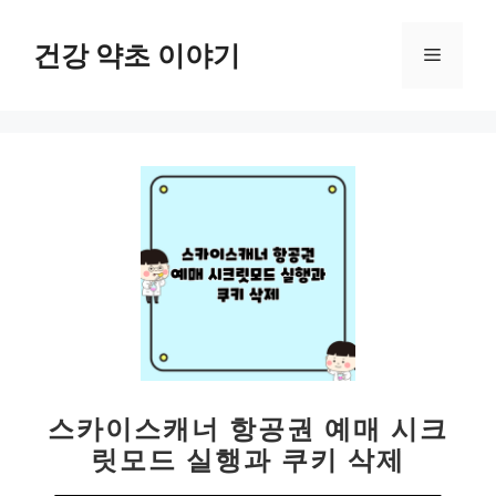
컨
텐
건강 약초 이야기
메
츠
로
뉴
건
너
뛰
기
스카이스캐너 항공권 예매 시크
릿모드 실행과 쿠키 삭제