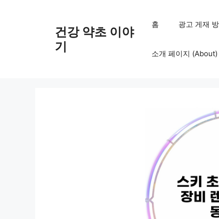
컨
텐
홈
광고 게재 방침 (
건강 약초 이야
츠
로
기
소개 페이지 (About)
건
너
뛰
기