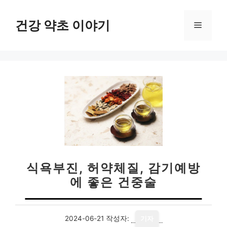
컨
텐
건강 약초 이야기
메
츠
로
뉴
건
너
뛰
기
식욕부진, 허약체질, 감기예방
에 좋은 건중술
2024-06-21
작성자:
기자