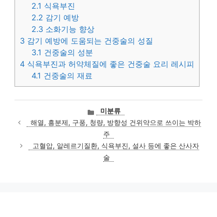
2.1
식욕부진
2.2
감기 예방
2.3
소화기능 향상
3
감기 예방에 도움되는 건중술의 성질
3.1
건중술의 성분
4
식욕부진과 허약체질에 좋은 건중술 요리 레시피
4.1
건중술의 재료
카
미분류
테
해열, 흥분제, 구풍, 청량, 방향성 건위약으로 쓰이는 박하
고
주
리
고혈압, 알레르기질환, 식욕부진, 설사 등에 좋은 산사자
술