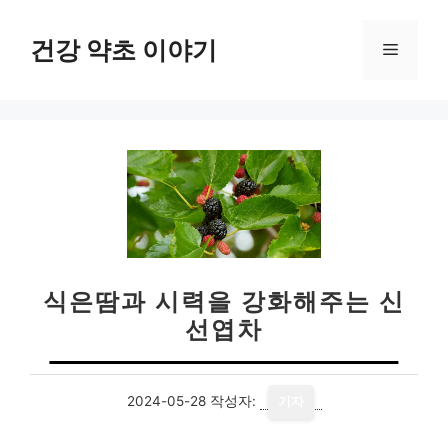
컨
텐
건강 약초 이야기
메
츠
로
뉴
건
너
뛰
기
식은땀과 시력을 강화해주는 신
선엽차
2024-05-28
작성자:
기자