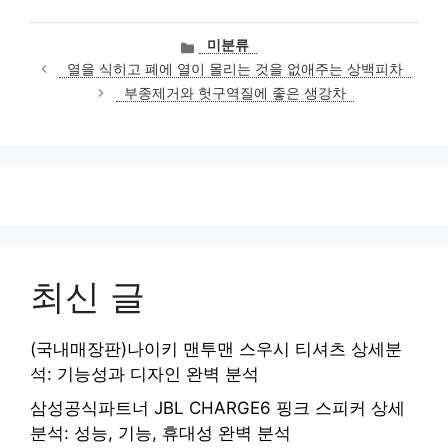
카
미분류
테
열을 식히고 폐에 열이 몰리는 것을 없애주는 상백피차
고
부종제거와 헛구역질에 좋은 생강차
리
최신 글
(국내매장판)나이키 맨투맨 스우시 티셔츠 상세분
석: 기능성과 디자인 완벽 분석
삼성공식파트너 JBL CHARGE6 핑크 스피커 상세
분석: 성능, 기능, 휴대성 완벽 분석