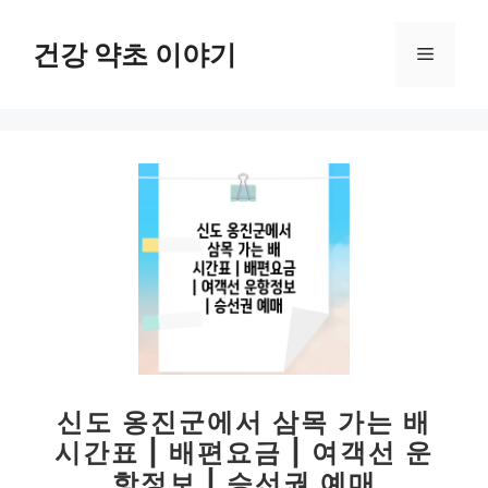
컨
텐
건강 약초 이야기
메
츠
로
뉴
건
너
뛰
기
신도 옹진군에서 삼목 가는 배
시간표 | 배편요금 | 여객선 운
항정보 | 승선권 예매