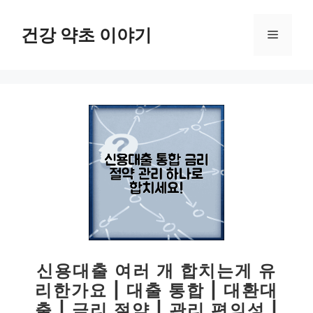
컨
텐
건강 약초 이야기
메
츠
로
뉴
건
너
뛰
기
신용대출 여러 개 합치는게 유
리한가요 | 대출 통합 | 대환대
출 | 금리 절약 | 관리 편의성 |