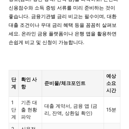
신용점수와 소득 증빙 서류를 미리 준비하는 것이
좋습니다. 금융기관별 금리 비교는 필수이며, 대환
대출 조건이나 우대 금리 혜택 등을 꼼꼼히 살펴보
세요. 온라인 금융 플랫폼이나 은행 앱을 활용하면
손쉽게 비교 및 신청이 가능합니다.
예상
단
확인 사
준비물/체크포인트
소요
계
항
시간
1
기존 대
대출 계약서, 금융 앱 (금
단
출 현황
15분
리, 잔액, 상환일 확인)
계
파악
2
신용점