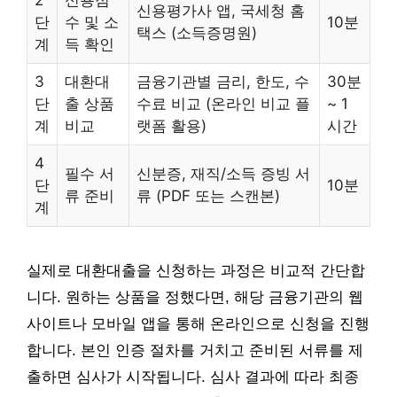
신용평가사 앱, 국세청 홈
단
수 및 소
10분
택스 (소득증명원)
계
득 확인
3
대환대
금융기관별 금리, 한도, 수
30분
단
출 상품
수료 비교 (온라인 비교 플
~ 1
계
비교
랫폼 활용)
시간
4
필수 서
신분증, 재직/소득 증빙 서
단
10분
류 준비
류 (PDF 또는 스캔본)
계
실제로 대환대출을 신청하는 과정은 비교적 간단합
니다. 원하는 상품을 정했다면, 해당 금융기관의 웹
사이트나 모바일 앱을 통해 온라인으로 신청을 진행
합니다. 본인 인증 절차를 거치고 준비된 서류를 제
출하면 심사가 시작됩니다. 심사 결과에 따라 최종