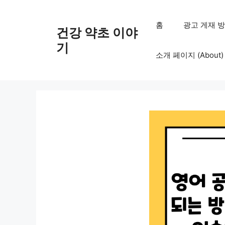
컨
텐
홈
광고 게재 방침 (
건강 약초 이야
츠
로
기
소개 페이지 (About)
건
너
뛰
기