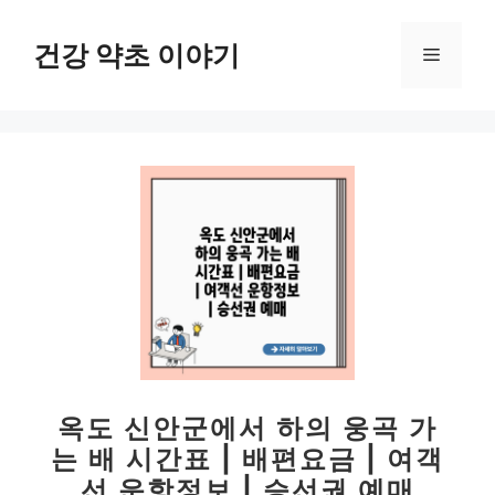
컨
텐
건강 약초 이야기
메
츠
로
뉴
건
너
뛰
기
옥도 신안군에서 하의 웅곡 가
는 배 시간표 | 배편요금 | 여객
선 운항정보 | 승선권 예매