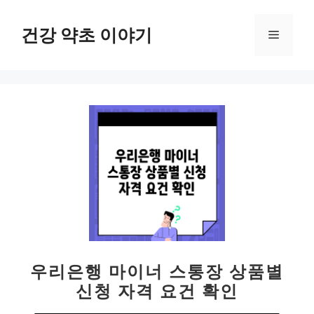
컨
텐
건강 약초 이야기
메
츠
로
뉴
건
너
뛰
기
우리은행 마이너 스통장 상품별
신청 자격 요건 확인