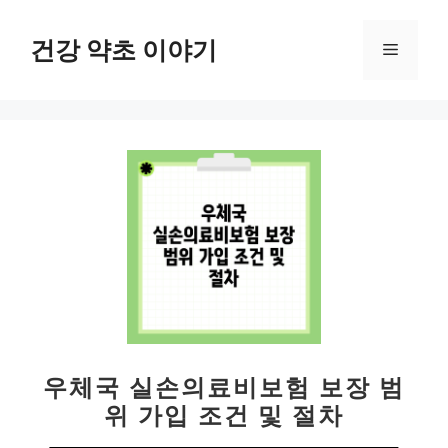
컨
텐
건강 약초 이야기
메
츠
로
뉴
건
너
뛰
기
우체국 실손의료비보험 보장 범
위 가입 조건 및 절차