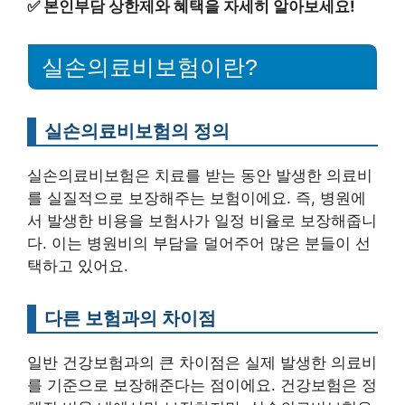
✅
본인부담 상한제와 혜택을 자세히 알아보세요!
실손의료비보험이란?
실손의료비보험의 정의
실손의료비보험은 치료를 받는 동안 발생한 의료비
를 실질적으로 보장해주는 보험이에요. 즉, 병원에
서 발생한 비용을 보험사가 일정 비율로 보장해줍니
다. 이는 병원비의 부담을 덜어주어 많은 분들이 선
택하고 있어요.
다른 보험과의 차이점
일반 건강보험과의 큰 차이점은 실제 발생한 의료비
를 기준으로 보장해준다는 점이에요. 건강보험은 정