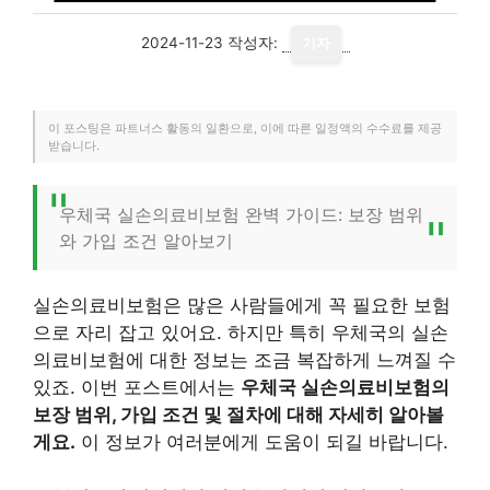
2024-11-23
작성자:
기자
이 포스팅은 파트너스 활동의 일환으로, 이에 따른 일정액의 수수료를 제공
받습니다.
우체국 실손의료비보험 완벽 가이드: 보장 범위
와 가입 조건 알아보기
실손의료비보험은 많은 사람들에게 꼭 필요한 보험
으로 자리 잡고 있어요. 하지만 특히 우체국의 실손
의료비보험에 대한 정보는 조금 복잡하게 느껴질 수
있죠. 이번 포스트에서는
우체국 실손의료비보험의
보장 범위, 가입 조건 및 절차에 대해 자세히 알아볼
게요.
이 정보가 여러분에게 도움이 되길 바랍니다.