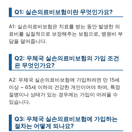
Q1: 실손의료비보험이란 무엇인가요?
A1: 실손의료비보험은 치료를 받는 동안 발생한 의
료비를 실질적으로 보장해주는 보험으로, 병원비 부
담을 덜어줍니다.
Q2: 우체국 실손의료비보험의 가입 조건
은 무엇인가요?
A2: 우체국 실손의료비보험에 가입하려면 만 15세
이상 ~ 65세 이하의 건강한 개인이어야 하며, 특정
질병이나 상태가 있는 경우에는 가입이 어려울 수
있습니다.
Q3: 우체국 실손의료비보험에 가입하는
절차는 어떻게 되나요?