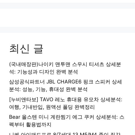
최신 글
(국내매장판)나이키 맨투맨 스우시 티셔츠 상세분
석: 기능성과 디자인 완벽 분석
삼성공식파트너 JBL CHARGE6 핑크 스피커 상세
분석: 성능, 기능, 휴대성 완벽 분석
[누비앤타보] TAVO 레노 휴대용 유모차 상세분석:
여행, 기내반입, 원액션 폴딩 완벽정리
Bear 올스텐 미니 계란찜기 에그 쿠커 상세분석: 스
펙부터 활용법까지
니케 아이패드프로 8/7세대 13 M5/M4 종이 질감