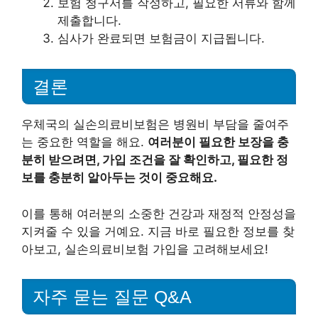
보험 청구서를 작성하고, 필요한 서류와 함께
제출합니다.
심사가 완료되면 보험금이 지급됩니다.
결론
우체국의 실손의료비보험은 병원비 부담을 줄여주
는 중요한 역할을 해요.
여러분이 필요한 보장을 충
분히 받으려면, 가입 조건을 잘 확인하고, 필요한 정
보를 충분히 알아두는 것이 중요해요.
이를 통해 여러분의 소중한 건강과 재정적 안정성을
지켜줄 수 있을 거예요. 지금 바로 필요한 정보를 찾
아보고, 실손의료비보험 가입을 고려해보세요!
자주 묻는 질문 Q&A