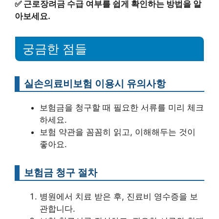
✅
근로장려금 수급 여부를 쉽게 확인하는 방법을 알
아보세요.
궁금한 점들
실손의료비보험 이용시 유의사항
보험금을 청구할 때 필요한 서류를 미리 체크
하세요.
보험 약관을 꼼꼼히 읽고, 이해해두는 것이
좋아요.
보험금 청구 절차
병원에서 치료 받은 후, 진료비 영수증을 보
관합니다.