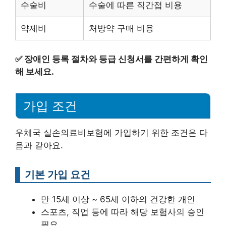
수술비
수술에 따른 직간접 비용
약제비
처방약 구매 비용
✅
장애인 등록 절차와 등급 신청서를 간편하게 확인
해 보세요.
가입 조건
우체국 실손의료비보험에 가입하기 위한 조건은 다
음과 같아요.
기본 가입 요건
만 15세 이상 ~ 65세 이하의 건강한 개인
스포츠, 직업 등에 따라 해당 보험사의 승인
필요