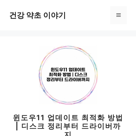
컨
텐
건강 약초 이야기
메
츠
로
뉴
건
너
뛰
기
윈도우11 업데이트 최적화 방법
| 디스크 정리부터 드라이버까
지