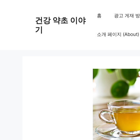
컨
텐
홈
광고 게재 방침 (
건강 약초 이야
츠
로
기
소개 페이지 (About)
건
너
뛰
기