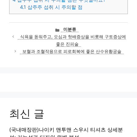
4.1
삽주주 섭취 시 주의할 점
카
미분류
테
식욕을 돋워주고, 오심과 헛배증상을 비롯해 구토증상에
고
좋은 진피술
리
보혈과 조혈작용으로 피로회복에 좋은 산수유황궁술
최신 글
(국내매장판)나이키 맨투맨 스우시 티셔츠 상세분