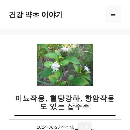
컨
텐
건강 약초 이야기
메
츠
로
뉴
건
너
뛰
기
이뇨작용, 혈당강하, 항암작용
도 있는 삽주주
2024-06-26
작성자:
기자