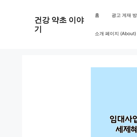
컨
텐
홈
광고 게재 방침 (
건강 약초 이야
츠
로
기
소개 페이지 (About)
건
너
뛰
기