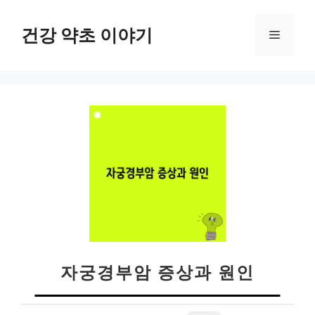
컨
텐
건강 약초 이야기
메
츠
로
뉴
건
너
뛰
기
자궁경부암 증상과 원인